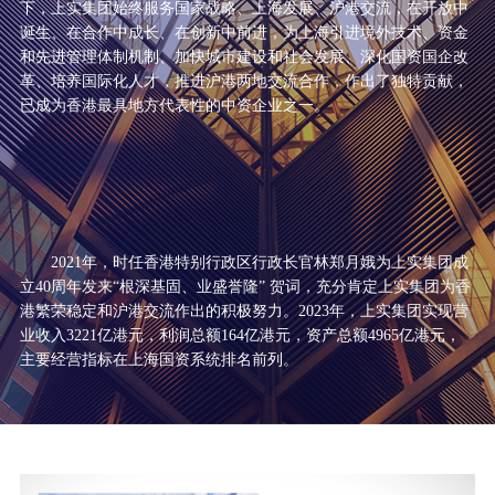
下，上实集团始终服务国家战略、上海发展、沪港交流，在开放中
诞生、在合作中成长、在创新中前进，为上海引进境外技术、资金
和先进管理体制机制、加快城市建设和社会发展、深化国资国企改
革、培养国际化人才，推进沪港两地交流合作，作出了独特贡献，
已成为香港最具地方代表性的中资企业之一。
2021年，时任香港特别行政区行政长官林郑月娥为上实集团成
立40周年发来“根深基固、业盛誉隆” 贺词，充分肯定上实集团为香
港繁荣稳定和沪港交流作出的积极努力。2023年，上实集团实现营
业收入3221亿港元，利润总额164亿港元，资产总额4965亿港元，
主要经营指标在上海国资系统排名前列。