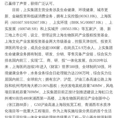
己赢得了声誉，获得广泛认可。
目前，上实集团主营业务涉及生命健康、环境健康、城市更
新、金融投资和低碳消费业务，拥有上实控股(00363.HK)、上海医
药（601607.SH/02607.HK）、上实环境（BHK.SG/00807.HK）、上
实发展（600748.SH）和上实城开（00563.HK）等五家沪、港、新
三地上市公司，设立、管理运营上海生物医药产业股权投资基金、
上海文化产业发展投资基金两大市级基金，控股天津信托、投资天
津医药等企业，成员企业超1000家，在岗员工6.9万余人。上实集团
生命健康业务拥有制造、研发、分销、零售完备产业链，综合实力
排名国内前三，实现“工、商、研、投”一体化发展。自2020年以
来，上海医药连续5年进入《财富》世界500强、全球制药50强。环
境健康业务中，水务业务综合日处理能力达2200万吨，综合实力位
居国内前三、全球前六；拥有京沪、沪昆、沪渝三条高速公路上海
段和杭州湾跨海大桥23.06%股权；光伏发电装机容量740MW，风电
项目装机容量769MW。上实集团目前正按计划推进建设上海虹口北
外滩91街坊480米浦西第一高楼、上海生物医药前沿产业创新中心
（张江路88弄）、G50沪渝高速上海段拓宽工程、青浦西岑水质净
化项目等一批重大工程项目。作为上海实施垃圾分类后的首个生活
垃圾干湿垃圾一体化末端处理的市级重点工程—宝山再生能源利用